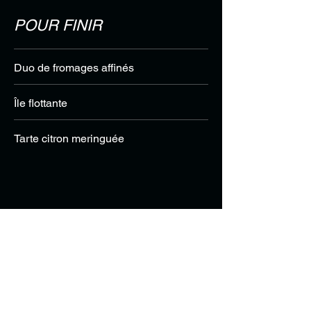
POUR FINIR
Duo de fromages affinés
Île flottante
Tarte citron meringuée
RESTAURANT
La Grilladine
76, Rue Carnot – 62600 Berck
Fermé les lundis et mardis soirs